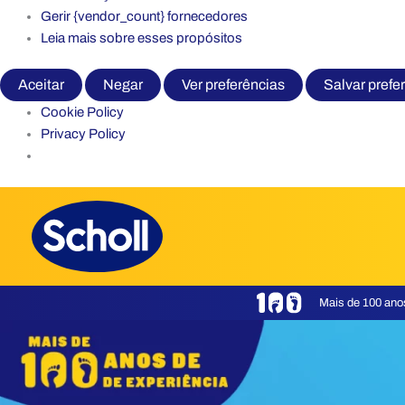
Gerir {vendor_count} fornecedores
Leia mais sobre esses propósitos
Aceitar
Negar
Ver preferências
Salvar prefe
Cookie Policy
Privacy Policy
Skip
to
content
Mais de 100 ano