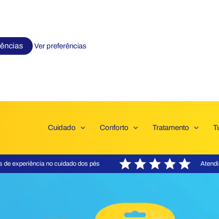
rências
Ver preferências
Cuidado
Conforto
Tratamento
T
Atendi
s de experiência no cuidado dos pés