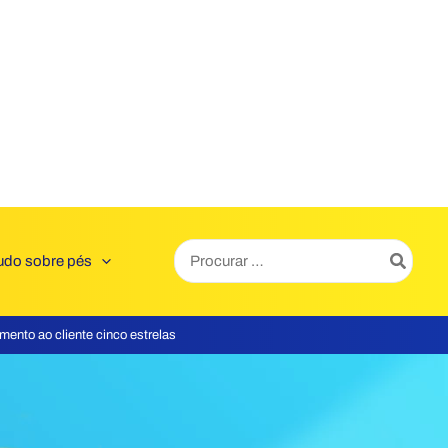
Search
udo sobre pés
for:
mento ao cliente cinco estrelas