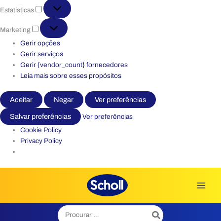
Estatisticas
Estatisticas
Marketing
Marketing
Gerir opções
Gerir serviços
Gerir {vendor_count} fornecedores
Leia mais sobre esses propósitos
Aceitar
Negar
Ver preferências
Salvar preferências
Ver preferências
Cookie Policy
Privacy Policy
Skip
to
content
Search
for:
Início
/
Todos os cuidados com a pele
/
Cremes para os pés
/ Scholl Creme Calcanhares