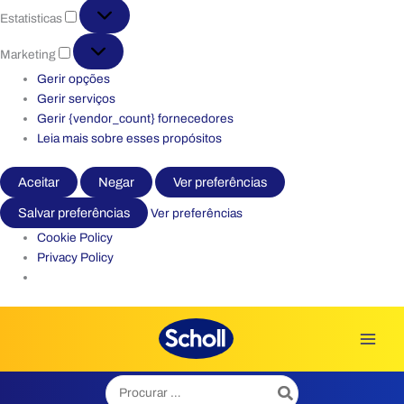
Estatisticas
Estatisticas
Marketing
Marketing
Gerir opções
Gerir serviços
Gerir {vendor_count} fornecedores
Leia mais sobre esses propósitos
Aceitar
Negar
Ver preferências
Salvar preferências
Ver preferências
Cookie Policy
Privacy Policy
Skip
to
content
Search
for: