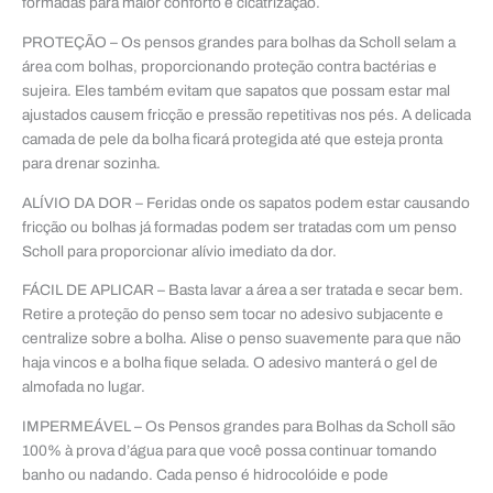
formadas para maior conforto e cicatrização.
PROTEÇÃO – Os pensos grandes para bolhas da Scholl selam a
área com bolhas, proporcionando proteção contra bactérias e
sujeira. Eles também evitam que sapatos que possam estar mal
ajustados causem fricção e pressão repetitivas nos pés. A delicada
camada de pele da bolha ficará protegida até que esteja pronta
para drenar sozinha.
ALÍVIO DA DOR – Feridas onde os sapatos podem estar causando
fricção ou bolhas já formadas podem ser tratadas com um penso
Scholl para proporcionar alívio imediato da dor.
FÁCIL DE APLICAR – Basta lavar a área a ser tratada e secar bem.
Retire a proteção do penso sem tocar no adesivo subjacente e
centralize sobre a bolha. Alise o penso suavemente para que não
haja vincos e a bolha fique selada. O adesivo manterá o gel de
almofada no lugar.
IMPERMEÁVEL – Os Pensos grandes para Bolhas da Scholl são
100% à prova d’água para que você possa continuar tomando
banho ou nadando. Cada penso é hidrocolóide e pode