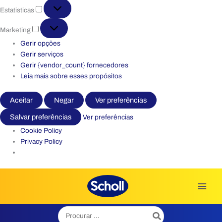
Estatisticas
Estatisticas
Marketing
Marketing
Gerir opções
Gerir serviços
Gerir {vendor_count} fornecedores
Leia mais sobre esses propósitos
Aceitar
Negar
Ver preferências
Salvar preferências
Ver preferências
Cookie Policy
Privacy Policy
Skip
to
content
Search
for:
Início
/
Todos os Tratamentos
/
Bolhas
/ Scholl Pensos Grandes para Bolhas 5 un