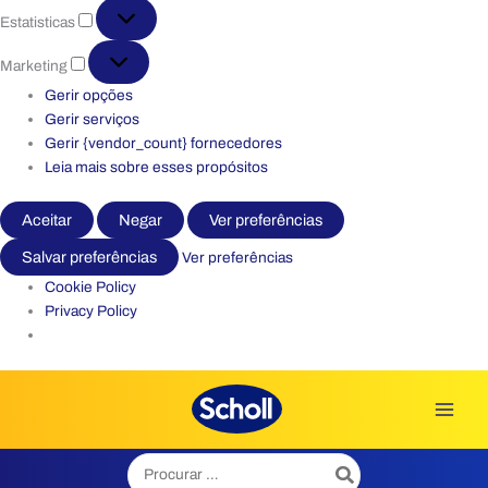
Estatisticas
Estatisticas
Marketing
Marketing
Gerir opções
Gerir serviços
Gerir {vendor_count} fornecedores
Leia mais sobre esses propósitos
Aceitar
Negar
Ver preferências
Salvar preferências
Ver preferências
Cookie Policy
Privacy Policy
Skip
to
content
Search
for: